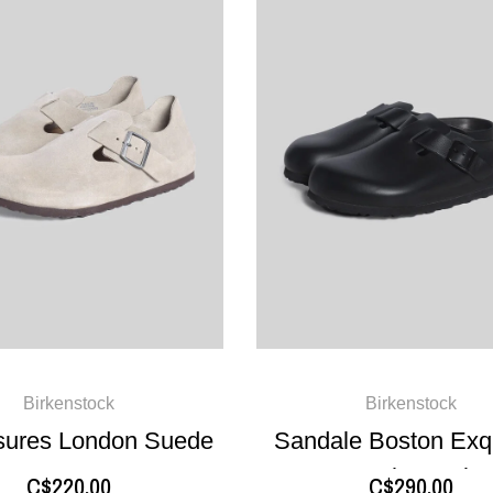
Birkenstock
Birkenstock
ures London Suede
Sandale Boston Exqu
Taupe
Leather Noir
C$220.00
C$290.00