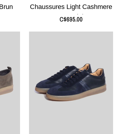
Brun
Chaussures Light Cashmere
Brun Clair
C$695.00