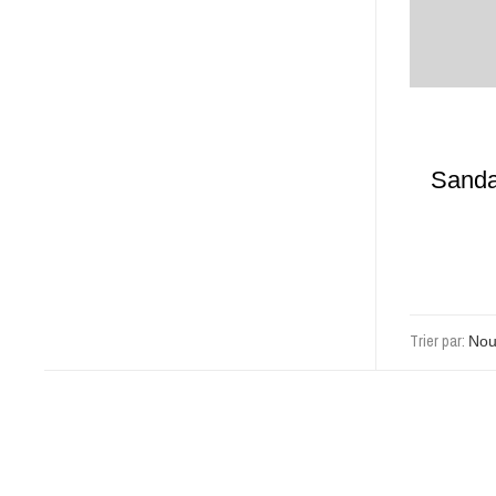
Sanda
T.Moro
Trier par: