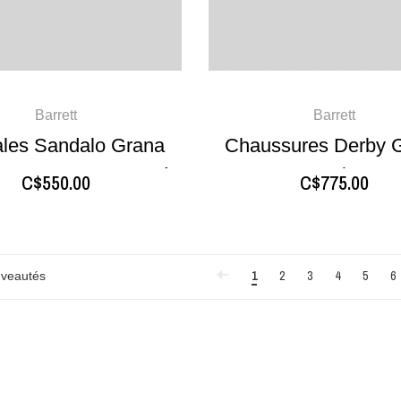
Barrett
Barrett
les Sandalo Grana
Chaussures Derby 
 Oyster Brun Foncé
Noir
C$550.00
C$775.00
1
2
3
4
5
6