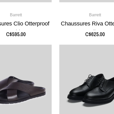
Barrett
Barrett
ures Clio Otterproof
Chaussures Riva Otte
Sable
Olive
C$595.00
C$625.00