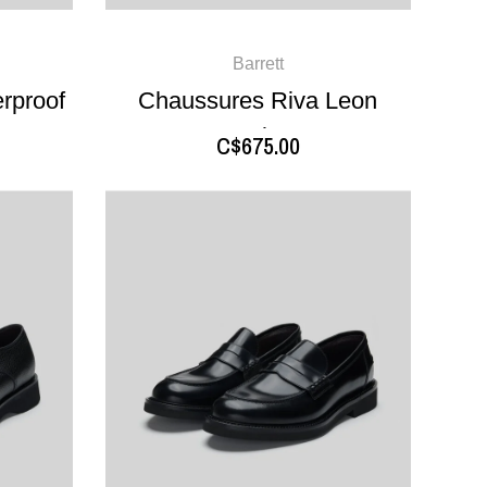
Barrett
rproof
Chaussures Riva Leon
Marine
C$675.00