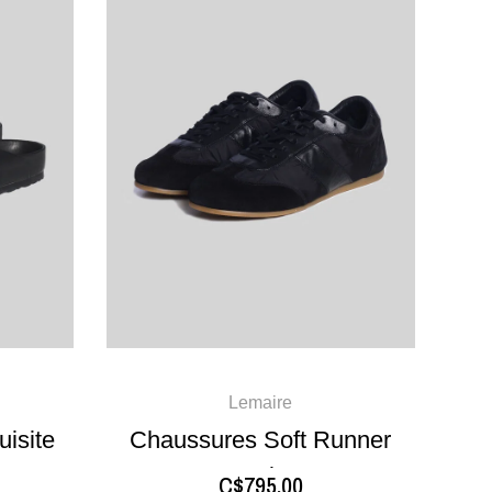
Lemaire
isite
Chaussures Soft Runner
Noir
C$795.00