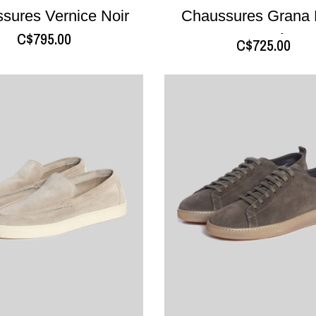
sures Vernice Noir
Chaussures Grana 
C$795.00
Foncé
C$725.00