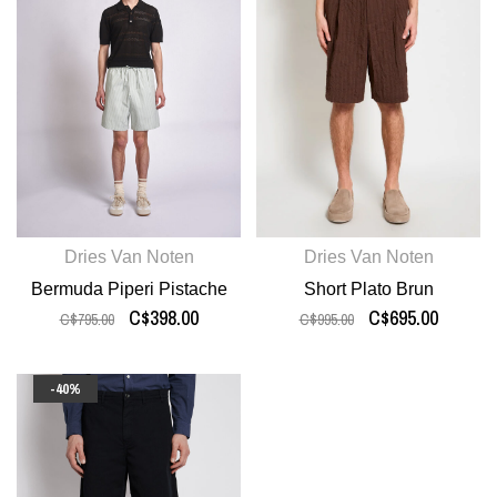
Dries Van Noten
Dries Van Noten
Bermuda Piperi Pistache
Short Plato Brun
C$398.00
C$695.00
C$795.00
C$995.00
-40%