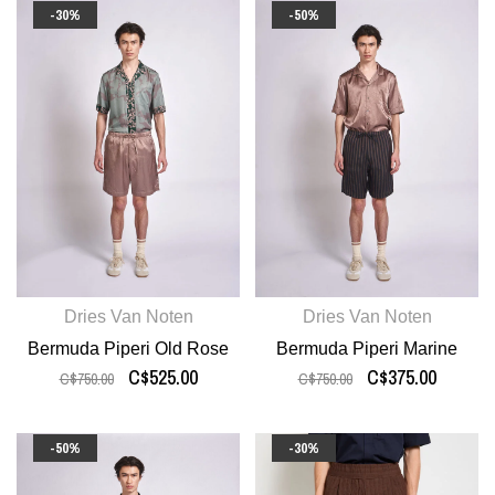
-30%
-50%
Dries Van Noten
Dries Van Noten
Bermuda Piperi Old Rose
Bermuda Piperi Marine
C$525.00
C$375.00
C$750.00
C$750.00
-50%
-30%