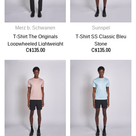
Merz b. Schwanen
Sunspel
T-Shirt The Originals
T-Shirt SS Classic Bleu
Loopwheeled Lightweight
Stone
C$135.00
C$135.00
Noir