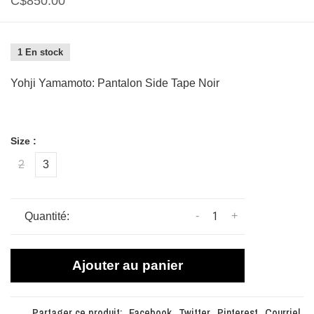
C$850.00
1 En stock
Yohji Yamamoto: Pantalon Side Tape Noir
Size :
2
3
-
+
Quantité:
Ajouter au panier
Partager ce produit:
Facebook
Twitter
Pinterest
Courriel