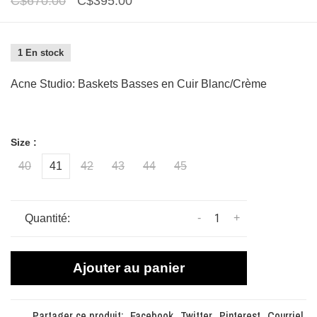
C$670.00
C$395.00
1 En stock
Acne Studio: Baskets Basses en Cuir Blanc/Crème
Size :
40
41
42
43
44
45
-
+
Quantité:
Ajouter au panier
Partager ce produit:
Facebook
Twitter
Pinterest
Courriel