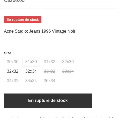
C$260.00
En rupture de stock
Acne Studio: Jeans 1996 Vintage Noir
Size :
30x30
31x30
31x32
32x30
32x32
32x34
33x32
33x34
34x32
34x34
36x34
En rupture de stock