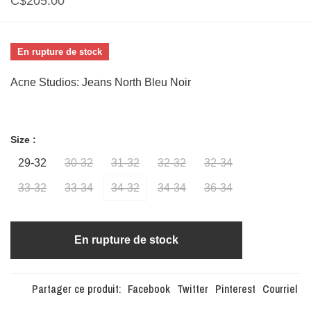
C$205.00
En rupture de stock
Acne Studios: Jeans North Bleu Noir
Size :
29-32
30-32
31-32
32-32
32-34
33-32
33-34
34-32
34-34
36-34
En rupture de stock
Partager ce produit:
Facebook
Twitter
Pinterest
Courriel