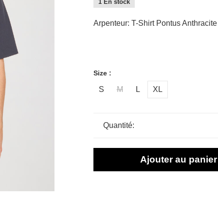
1 En stock
Arpenteur: T-Shirt Pontus Anthracite
Size :
S
M
L
XL
Quantité:
Ajouter au panier