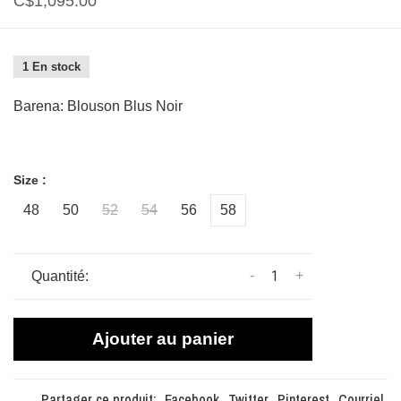
C$1,095.00
1 En stock
Barena: Blouson Blus Noir
Size :
48
50
52
54
56
58
-
+
Quantité:
Ajouter au panier
Partager ce produit:
Facebook
Twitter
Pinterest
Courriel