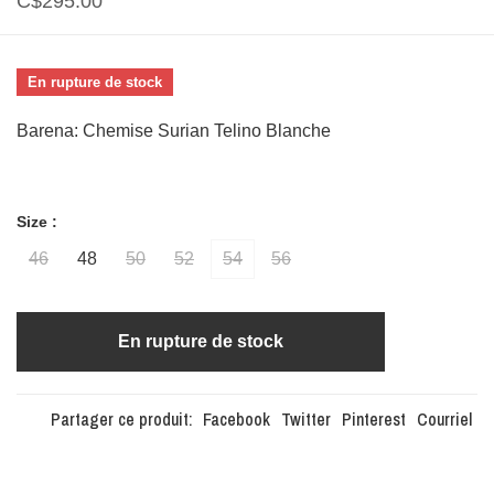
C$295.00
En rupture de stock
Barena: Chemise Surian Telino Blanche
Size :
46
48
50
52
54
56
En rupture de stock
Partager ce produit:
Facebook
Twitter
Pinterest
Courriel