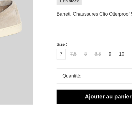
1 En stock
Barrett: Chaussures Clio Otterproof
Size :
7
7.5
8
8.5
9
10
Quantité:
Ajouter au panier