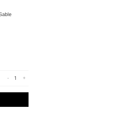
 Sable
-
+