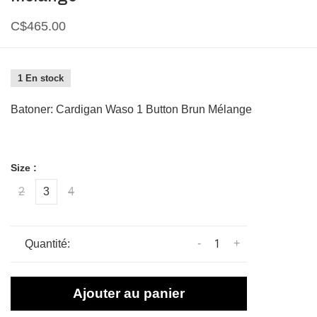
C$465.00
1 En stock
Batoner: Cardigan Waso 1 Button Brun Mélange
Size :
2
3
4
-
+
Quantité:
Ajouter au panier