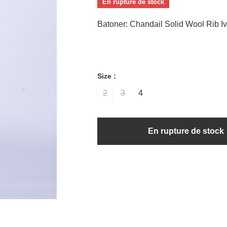
En rupture de stock
Batoner: Chandail Solid Wool Rib Iv
Size :
2
3
4
En rupture de stock