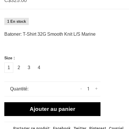
C$325.00
1 En stock
Batoner: T-Shirt 32G Smooth Knit L/S Marine
Size :
1
2
3
4
-
+
Quantité:
Ajouter au panier
Partager ce produit:
Facebook
Twitter
Pinterest
Courriel