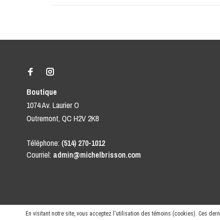
Boutique
1074 Av. Laurier O
Outremont, QC H2V 2K8
Téléphone:
(514) 270-1012
Courriel:
admin@michelbrisson.com
En visitant notre site, vous acceptez l'utilisation des témoins (cookies). Ces de