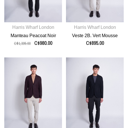
Harris Wharf London
Harris Wharf London
Manteau Peacoat Noir
Veste 2B. Vert Mousse
C$980.00
C$895.00
C$1,395.00