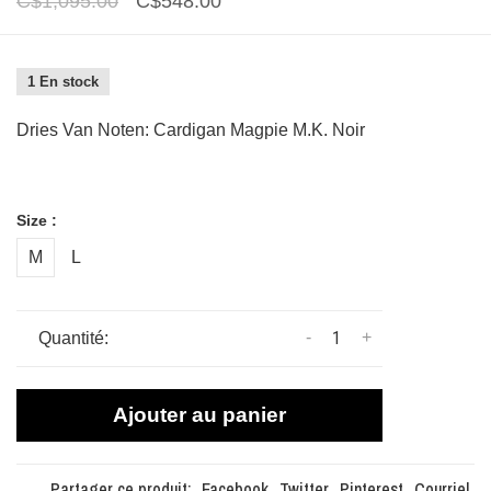
C$1,095.00
C$548.00
1 En stock
Dries Van Noten: Cardigan Magpie M.K. Noir
Size :
M
L
-
+
Quantité:
Ajouter au panier
Partager ce produit:
Facebook
Twitter
Pinterest
Courriel