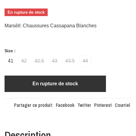
En rupture de stock
Marsèll: Chaussures Cassapana Blanches
Size :
41
42
42.5
43
43.5
44
En rupture de stock
Partager ce produit:
Facebook
Twitter
Pinterest
Courriel
Description