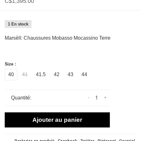
C$1,395.00
1 En stock
Marsèll: Chaussures Mobasso Mocassino Terre
Size :
40
41
41.5
42
43
44
-
+
Quantité:
Ajouter au panier
Partager ce produit:
Facebook
Twitter
Pinterest
Courriel