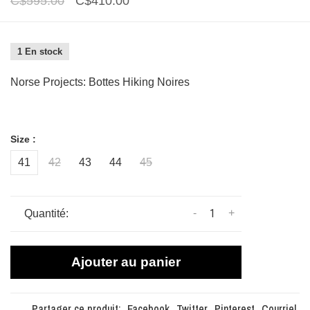
C$595.00
C$410.00
1 En stock
Norse Projects: Bottes Hiking Noires
Size :
41
42
43
44
45
-
+
Quantité:
Ajouter au panier
Partager ce produit:
Facebook
Twitter
Pinterest
Courriel