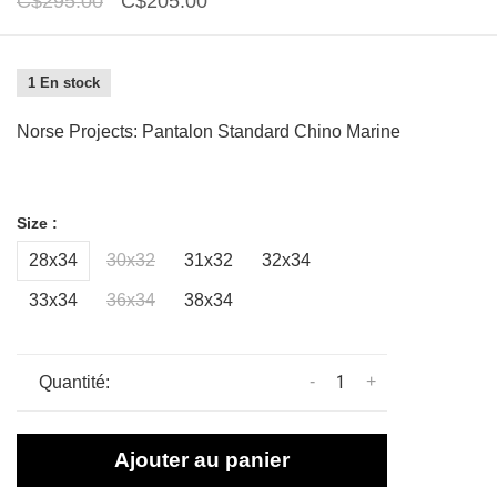
C$295.00
C$205.00
1 En stock
Norse Projects: Pantalon Standard Chino Marine
Size :
28x34
30x32
31x32
32x34
33x34
36x34
38x34
-
+
Quantité:
Ajouter au panier