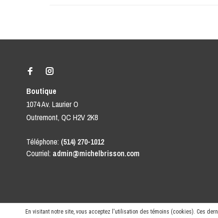
Boutique
1074 Av. Laurier O
Outremont, QC H2V 2K8
Téléphone:
(514) 270-1012
Courriel:
admin@michelbrisson.com
En visitant notre site, vous acceptez l'utilisation des témoins (cookies). Ces de