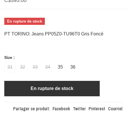
C$395.00
En rupture de stock
PT TORINO: Jeans PP05Z0-TU96T0 Gris Foncé
Size :
31
32
33
34
35
36
En rupture de stock
Partager ce produit:
Facebook
Twitter
Pinterest
Courriel