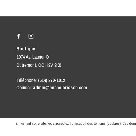
Boutique
1074 Av. Laurier O
Outremont, QC H2V 2K8
Téléphone:
(514) 270-1012
Courriel:
admin@michelbrisson.com
En visitant notre site, vous acceptez l'utilisation des témoins (cookies). Ces de
© Copyright 2026 Vêtements pour homme | MICHEL BRISSON