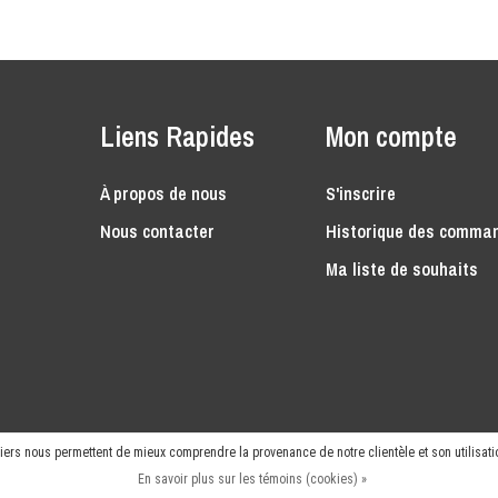
Liens Rapides
Mon compte
À propos de nous
S'inscrire
Nous contacter
Historique des comma
Ma liste de souhaits
rniers nous permettent de mieux comprendre la provenance de notre clientèle et son utilisatio
En savoir plus sur les témoins (cookies) »