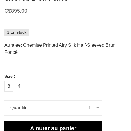
C$895.00
2 En stock
Auralee: Chemise Printed Airy Silk Half-Sleeved Brun
Foncé
Size :
3
4
-
+
Quantité:
Ajouter au panier