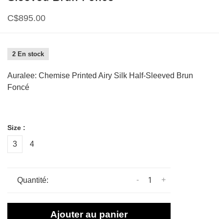
C$895.00
2 En stock
Auralee: Chemise Printed Airy Silk Half-Sleeved Brun
Foncé
Size :
3
4
-
+
Quantité:
Ajouter au panier