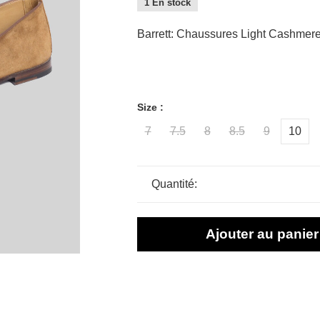
1 En stock
Barrett: Chaussures Light Cashmere
Size :
7
7.5
8
8.5
9
10
Quantité:
Ajouter au panier