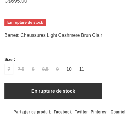
C$695.00
En rupture de stock
Barrett: Chaussures Light Cashmere Brun Clair
Size :
7
7.5
8
8.5
9
10
11
En rupture de stock
Partager ce produit:
Facebook
Twitter
Pinterest
Courriel