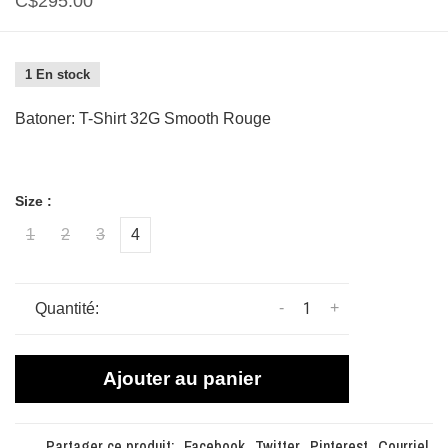
C$295.00
1 En stock
Batoner: T-Shirt 32G Smooth Rouge
Size :
1
2
3
4
-
+
Quantité:
Ajouter au panier
Partager ce produit:
Facebook
Twitter
Pinterest
Courriel