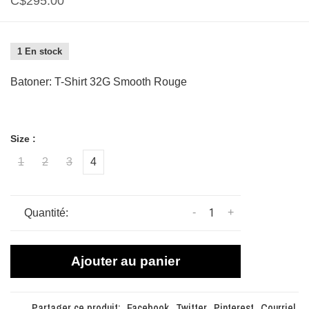
C$295.00
1 En stock
Batoner: T-Shirt 32G Smooth Rouge
Size :
1
2
3
4
-
+
Quantité:
Ajouter au panier
Partager ce produit:
Facebook
Twitter
Pinterest
Courriel